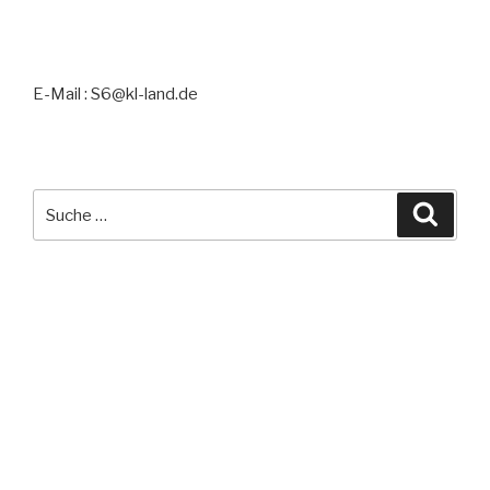
E-Mail : S6@kl-land.de
Suche
Suche
nach:
NEUESTE BEITRÄGE
Umbau
NEUESTE KOMMENTARE
Mr WordPress
bei
Umbau